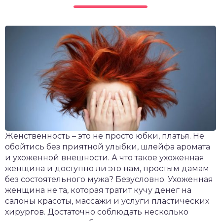
чет крыши и кровли
П
онт и уход
катурка
Женственность – это не просто юбки, платья. Не
обойтись без приятной улыбки, шлейфа аромата
и ухоженной внешности. А что такое ухоженная
женщина и доступно ли это нам, простым дамам
без состоятельного мужа? Безусловно. Ухоженная
женщина не та, которая тратит кучу денег на
салоны красоты, массажи и услуги пластических
хирургов. Достаточно соблюдать несколько