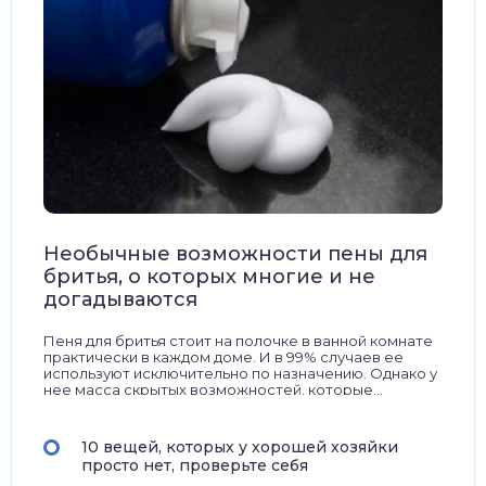
чет крыши и кровли
П
онт и уход
катурка
Необычные возможности пены для
бритья, о которых многие и не
догадываются
Пеня для бритья стоит на полочке в ванной комнате
практически в каждом доме. И в 99% случаев ее
используют исключительно по назначению. Однако у
нее масса скрытых возможностей, которые…
10 вещей, которых у хорошей хозяйки
просто нет, проверьте себя