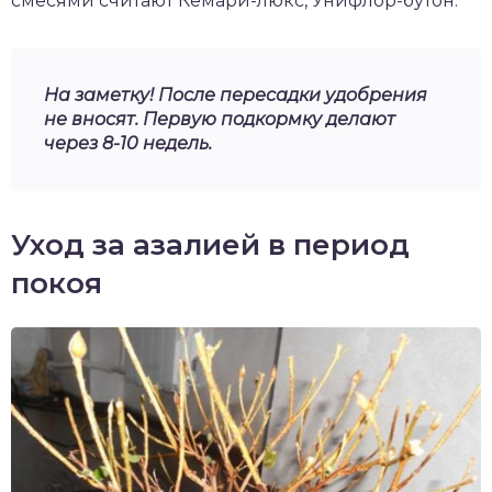
смесями считают Кемари-люкс, Унифлор-бутон.
На заметку! После пересадки удобрения
не вносят. Первую подкормку делают
через 8-10 недель.
Уход за азалией в период
покоя