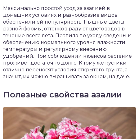
чет крыши и кровли
Максимально простой уход за азалией в
П
домашних условиях и разнообразие видов
онт и уход
обеспечили ей популярность. Пышные цветы
разной формы, оттенков радуют цветоводов в
катурка
течение всего лета. Правила по уходу сведены к
обеспечению нормального уровня влажности,
температуры и регулярному внесению
удобрений. При соблюдении нюансов растение
проживет достаточно долго. К тому же кустики
отлично переносят условия открытого грунта, а
значит, их можно выращивать за окном, на даче.
Полезные свойства азалии