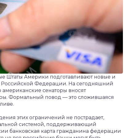
ные Штаты Америки подготавливают новые и
и Российской Федерации. На сегодняшний
о американские сенаторы вносят
еры. Формальный повод — это сложившаяся
ливе.
дения этих ограничений не пострадает,
нальной системой, поддерживающий
ссии банковская карта гражданина федерации
что не все российские банки могут быть