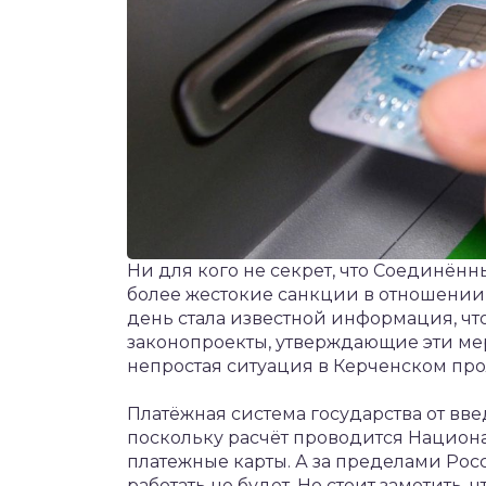
Ни для кого не секрет, что Соединён
более жестокие санкции в отношени
день стала известной информация, чт
законопроекты, утверждающие эти м
непростая ситуация в Керченском про
Платёжная система государства от вве
поскольку расчёт проводится Нацио
платежные карты. А за пределами Ро
работать не будет. Но стоит заметить, 