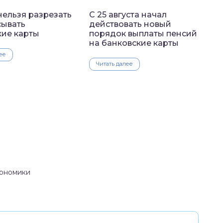
нельзя разрезать
С 25 августа начал
сывать
действовать новый
кие карты
порядок выплаты пенсий
на банковские карты
ее
Читать далее
кономики