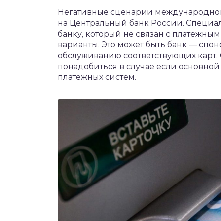
чет крыши и кровли
Негативные сценарии международной 
П
на Центральный банк России. Специа
онт и уход
банку, который не связан с платежны
варианты. Это может быть банк — спонс
катурка
обслуживанию соответствующих карт. 
понадобиться в случае если основной
платежных систем.