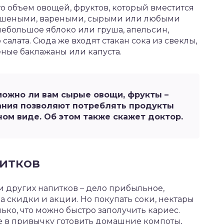
то объем овощей, фруктов, который вместится
 тушеными, вареными, сырыми или любыми
небольшое яблоко или груша, апельсин,
алата. Сюда же входят стакан сока из свеклы,
еные баклажаны или капуста.
можно ли вам сырые овощи, фрукты –
ания позволяют потреблять продукты
ном виде. Об этом также скажет доктор.
итков
и других напитков – дело прибыльное,
а скидки и акции. Но покупать соки, нектары
олько, что можно быстро заполучить кариес.
те в привычку готовить домашние компоты,