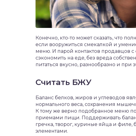
Конечно, кто-то может сказать, что по
если вооружиться смекалкой и умение
меню. И парой контактов продавцов с 
сэкономить на еде, без вреда собстве
питаться вкусно, разнообразно и при 
Считать БЖУ
Баланс белков, жиров и углеводов я
нормального веса, сохранения мышечн
К тому же верно подобранное меню п
приемами пищи. Поддерживать баланс
гречка, творог, куриные яйца и филе,
элементами.