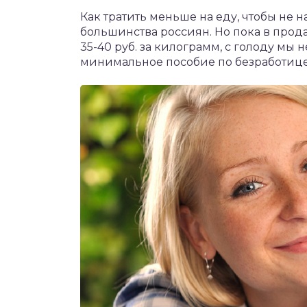
чет крыши и кровли
Как тратить меньше на еду, чтобы не 
П
большинства россиян. Но пока в прод
онт и уход
35-40 руб. за килограмм, с голоду мы
минимальное пособие по безработице,
катурка