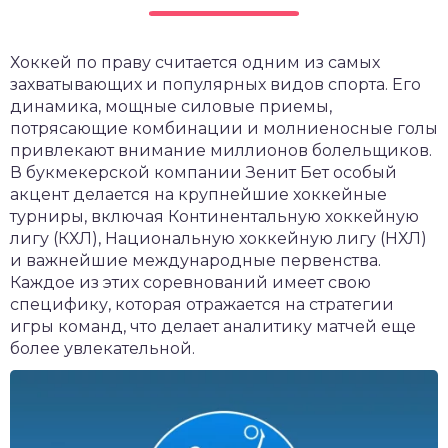
чет крыши и кровли
П
Хоккей по праву считается одним из самых
онт и уход
захватывающих и популярных видов спорта. Его
катурка
динамика, мощные силовые приемы,
потрясающие комбинации и молниеносные голы
привлекают внимание миллионов болельщиков.
В букмекерской компании Зенит Бет особый
акцент делается на крупнейшие хоккейные
турниры, включая Континентальную хоккейную
лигу (КХЛ), Национальную хоккейную лигу (НХЛ)
и важнейшие международные первенства.
Каждое из этих соревнований имеет свою
специфику, которая отражается на стратегии
игры команд, что делает аналитику матчей еще
более увлекательной.