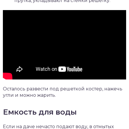
прутка, укладывают на стенки решетку.
Осталось развести под решеткой костер, нажечь
угли и можно жарить.
Емкость для воды
Если на даче нечасто подают воду, в отмытых