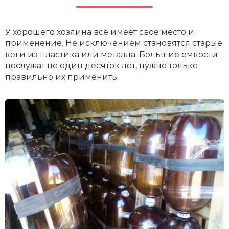
чет крыши и кровли
П
У хорошего хозяина все имеет свое место и
онт и уход
применение. Не исключением становятся старые
катурка
кеги из пластика или металла. Большие емкости
послужат не один десяток лет, нужно только
правильно их применить.