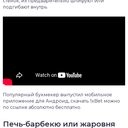
стенок, их предварительно шлифуют или
подгибают внутрь.
Популярный букмекер выпустил мобильное
приложение для Андроид,
скачать 1xBet
можно
по ссылке абсолютно бесплатно.
Печь-барбекю или жаровня