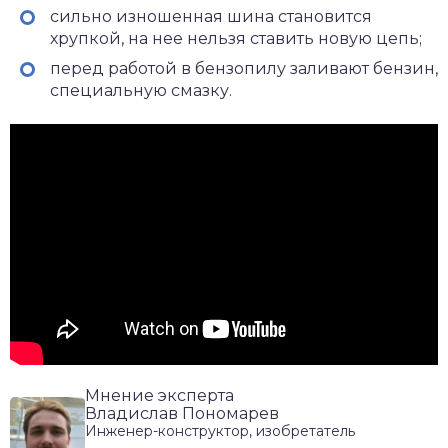
сильно изношенная шина становится
хрупкой, на нее нельзя ставить новую цепь;
перед работой в бензопилу заливают бензин,
специальную смазку.
Мнение эксперта
Владислав Пономарев
Инженер-конструктор, изобретатель