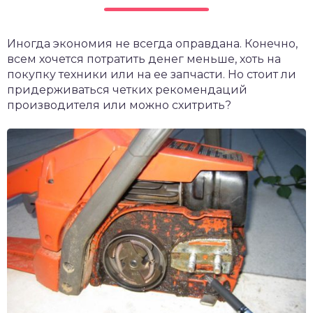
чет крыши и кровли
П
Иногда экономия не всегда оправдана. Конечно,
онт и уход
всем хочется потратить денег меньше, хоть на
катурка
покупку техники или на ее запчасти. Но стоит ли
придерживаться четких рекомендаций
производителя или можно схитрить?