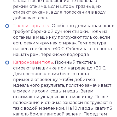
4 часа. После полоскания не включают
режим отжима. Если шторы грязные, их
стирают руками, а для полоскания в воду
добавляют соль.
Тюль из органзы
. Особенно деликатная ткань
требует бережной ручной стирки. Тюль из
органзы в машинку погружают только, если
есть режим «ручная стирка». Температура
нагрева не более +40 С. Отбеливают полотна
нашатырем, перекисью водорода.
Капроновый тюль
. Прочный текстиль
стирают в машинке при нагреве до +30 С.
Для восстановления белого цвета
применяют зеленку. Чтобы добиться
идеального результата, полотно замачивают
в смеси из соли, соды и воды. Затем
отжимают и укладывают в машинку. После
полоскания и отжима занавеси погружают в
таз с водой и зеленкой. На 10 л воды хватит 5
капель бриллиантовой зелени. Перед тем