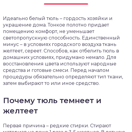
чет крыши и кровли
П
Идеально белый тюль – гордость хозяйки и
онт и уход
украшение дома. Тонкое полотно придает
катурка
помещению комфорт, не уменьшает
светопропускную способность. Единственный
минус – в условиях городского воздуха ткань
желтеет, сереет. Способов, как отбелить тюль в
домашних условиях, придумано немало. Для
восстановления цвета используют народные
средства и готовые смеси. Перед началом
процедуры обязательно определяют тип ткани,
затем выбирают то или иное средство.
Почему тюль темнеет и
желтеет
Первая причина – редкие стирки. Стирают