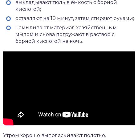
выкладывают тюль в емкость с борной
кислотой;
оставляют на 10 минут, затем стирают руками;
намыливают материал хозяйственным
мылом и снова погружают в раствор с
борной кислотой на ночь.
Утром хорошо выполаскивают полотно.