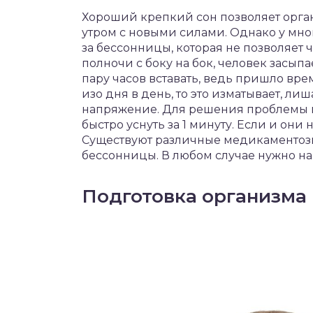
чет крыши и кровли
Хороший крепкий сон позволяет орга
П
утром с новыми силами. Однако у мног
онт и уход
за бессонницы, которая не позволяет 
полночи с боку на бок, человек засыпа
катурка
пару часов вставать, ведь пришло вре
изо дня в день, то это изматывает, ли
напряжение. Для решения проблемы м
быстро уснуть за 1 минуту. Если и они 
Существуют различные медикаментоз
бессонницы. В любом случае нужно на
Подготовка организма 