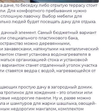
даче, то беседку либо отрытую террасу стоит
ли. Для комфортного пребывания нужно
и сплошную лавочку. Выбор мебели для
олько людей будет посещать дачу для отдыха.
 дачный элемент. Самый бюджетный вариант
или специального пластикового бака,
ространство можно деревянными,
 занавесками, натянутыми на металлический
антом станет установка водонагревателя в
иматься организацией стока и установкой
вариантом станет отдаленный уголок участка
и ставятся ведра с водой, нагревающейся от
ащающих простую дачу в загородный домик.
а тропинок для хождения – это опилки или
овые недорогие панели. Ну и, разве можно
гала и шампуров для жарки шашлыка, овощей-
орным недорогим мангалом, комплектом