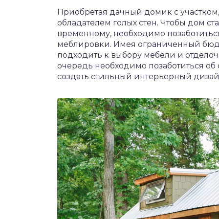
чет крыши и кровли
Приобретая дачный домик с участком, 
П
обладателем голых стен. Чтобы дом с
онт и уход
временному, необходимо позаботитьс
меблировки. Имея ограниченный бюд
катурка
подходить к выбору мебели и отделоч
очередь необходимо позаботиться об 
создать стильный интерьерный диза