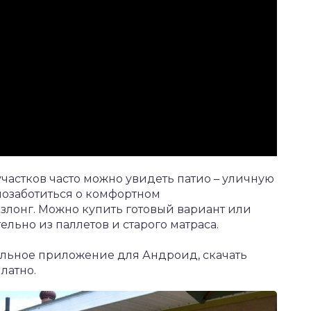
частков часто можно увидеть патио – уличную
позаботиться о комфортном
злонг. Можно купить готовый вариант или
льно из паллетов и старого матраса.
ильное приложение для Андроид,
скачать
латно.