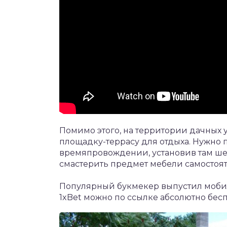
Помимо этого, на территории дачных у
площадку-террасу для отдыха. Нужно 
времяпровождении, установив там ше
смастерить предмет мебели самостояте
Популярный букмекер выпустил моб
1xBet
можно по ссылке абсолютно бесп