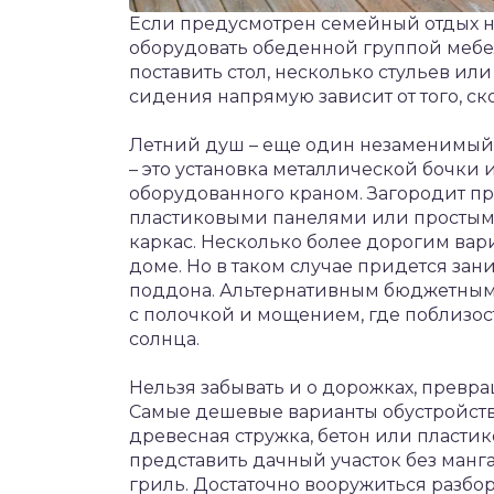
Если предусмотрен семейный отдых на 
оборудовать обеденной группой мебе
поставить стол, несколько стульев ил
сидения напрямую зависит от того, ск
Летний душ – еще один незаменимый
– это установка металлической бочки 
оборудованного краном. Загородит п
пластиковыми панелями или простыми
каркас. Несколько более дорогим вари
доме. Но в таком случае придется зан
поддона. Альтернативным бюджетным 
с полочкой и мощением, где поблизост
солнца.
Нельзя забывать и о дорожках, превр
Самые дешевые варианты обустройств
древесная стружка, бетон или пластик
представить дачный участок без ман
гриль. Достаточно вооружиться разб