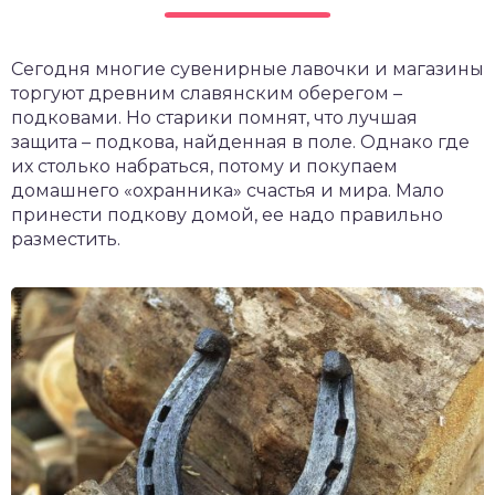
чет крыши и кровли
П
Сегодня многие сувенирные лавочки и магазины
онт и уход
торгуют древним славянским оберегом –
катурка
подковами. Но старики помнят, что лучшая
защита – подкова, найденная в поле. Однако где
их столько набраться, потому и покупаем
домашнего «охранника» счастья и мира. Мало
принести подкову домой, ее надо правильно
разместить.