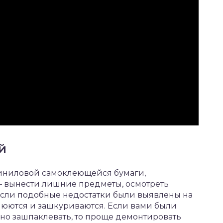
й
виниловой самоклеющейся бумаги,
 вынести лишние предметы, осмотреть
Если подобные недостатки были выявлены на
люются и зашкуриваются. Если вами были
но зашпаклевать, то проще демонтировать