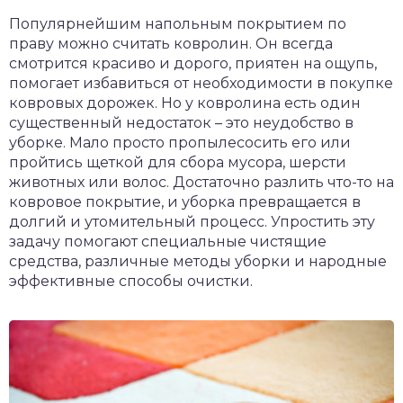
чет крыши и кровли
Популярнейшим напольным покрытием по
П
праву можно считать ковролин. Он всегда
онт и уход
смотрится красиво и дорого, приятен на ощупь,
помогает избавиться от необходимости в покупке
катурка
ковровых дорожек. Но у ковролина есть один
существенный недостаток – это неудобство в
уборке. Мало просто пропылесосить его или
пройтись щеткой для сбора мусора, шерсти
животных или волос. Достаточно разлить что-то на
ковровое покрытие, и уборка превращается в
долгий и утомительный процесс. Упростить эту
задачу помогают специальные чистящие
средства, различные методы уборки и народные
эффективные способы очистки.