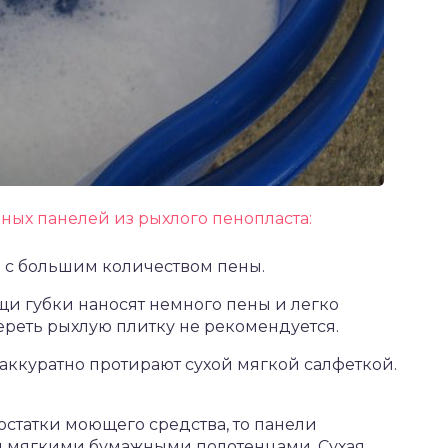
ых панелей из рыхлого пенопласта:
р с большим количеством пены.
щи губки наносят немного пены и легко
ереть рыхлую плитку не рекомендуется.
 аккуратно протирают сухой мягкой салфеткой.
остатки моющего средства, то панели
и мягкими бумажными полотенцами. Сухая