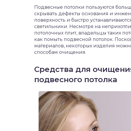
чет крыши и кровли
Подвесные потолки пользуются больш
П
скрывать дефекты основания и инже
онт и уход
поверхность и быстро устанавливаютс
светильники. Несмотря на неприхотли
катурка
потолочных плит, владельцы таких пот
как помыть подвесной потолок. Поско
материалов, некоторых изделия можно
способам очищения.
Средства для очищени
подвесного потолка