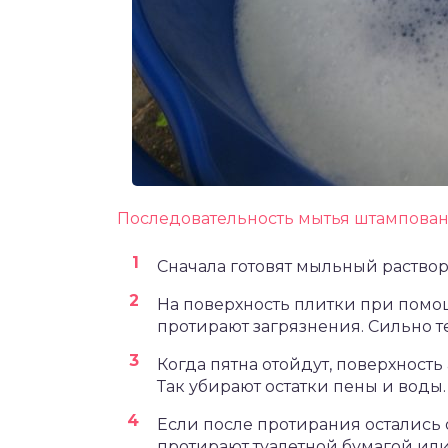
Последовательность мытья штампованн
Сначала готовят мыльный раство
На поверхность плитки при помо
протирают загрязнения. Сильно т
Когда пятна отойдут, поверхность
Так убирают остатки пены и воды.
Если после протирания остались 
протирают туалетной бумагой ил