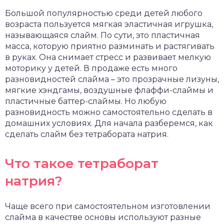
чет крыши и кровли
Большой популярностью среди детей любого
П
возраста пользуется мягкая эластичная игрушка,
онт и уход
называющаяся слайм. По сути, это пластичная
масса, которую приятно разминать и растягивать
катурка
в руках. Она снимает стресс и развивает мелкую
моторику у детей. В продаже есть много
разновидностей слайма – это прозрачные лизуны,
мягкие хэндгамы, воздушные флаффи-слаймы и
пластичные баттер-слаймы. Но любую
разновидность можно самостоятельно сделать в
домашних условиях. Для начала разберемся, как
сделать слайм без тетрабората натрия.
Что такое тетраборат
натрия?
Чаще всего при самостоятельном изготовлении
слайма в качестве основы используют разные