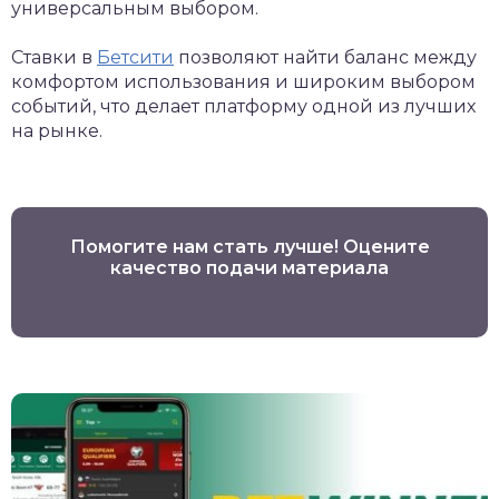
универсальным выбором.
Ставки в
Бетсити
позволяют найти баланс между
комфортом использования и широким выбором
событий, что делает платформу одной из лучших
на рынке.
Помогите нам стать лучше! Оцените
качество подачи материала