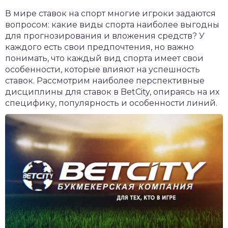
чет крыши и кровли
В мире ставок на спорт многие игроки задаются
П
вопросом: какие виды спорта наиболее выгодны
онт и уход
для прогнозирования и вложения средств? У
каждого есть свои предпочтения, но важно
катурка
понимать, что каждый вид спорта имеет свои
особенности, которые влияют на успешность
ставок. Рассмотрим наиболее перспективные
дисциплины для ставок в BetCity, опираясь на их
специфику, популярность и особенности линий.