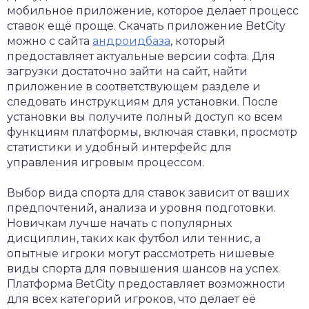
мобильное приложение, которое делает процесс
ставок ещё проще. Скачать приложение BetCity
можно с сайта
андроидбаза
, который
предоставляет актуальные версии софта. Для
загрузки достаточно зайти на сайт, найти
приложение в соответствующем разделе и
следовать инструкциям для установки. После
установки вы получите полный доступ ко всем
функциям платформы, включая ставки, просмотр
статистики и удобный интерфейс для
управления игровым процессом.
Выбор вида спорта для ставок зависит от ваших
предпочтений, анализа и уровня подготовки.
Новичкам лучше начать с популярных
дисциплин, таких как футбол или теннис, а
опытные игроки могут рассмотреть нишевые
виды спорта для повышения шансов на успех.
Платформа BetCity предоставляет возможности
для всех категорий игроков, что делает её