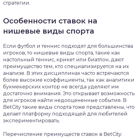
стратегии.
Особенности ставок на
нишевые виды спорта
Если футбол и теннис подходят для большинства
игроков, то нишевые виды спорта, такие как
настольный теннис, крикет или биатлон, дают
преимущество тем, кто специализируется на их
анализе. В этих дисциплинах часто встречаются
более высокие коэффициенты, так как аналитики
букмекерских контор не всегда уделяют им
достаточно внимания. Это открывает возможность
для игроков найти недооцененные события. В
BetCity такие виды спорта тоже представлены, что
делает платформу подходящей для любителей
экспериментировать.
Перечисление преимуществ ставок в BetCity: