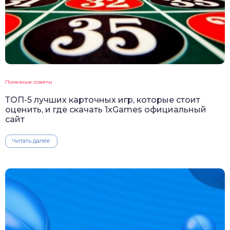
Полезные советы
ТОП-5 лучших карточных игр, которые стоит
оценить, и где скачать 1xGames официальный
сайт
Читать далее