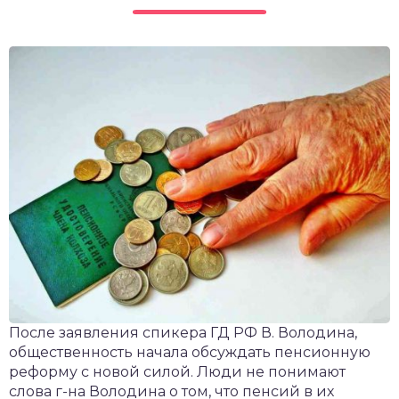
чет крыши и кровли
П
онт и уход
катурка
После заявления спикера ГД РФ В. Володина,
общественность начала обсуждать пенсионную
реформу с новой силой. Люди не понимают
слова г-на Володина о том, что пенсий в их