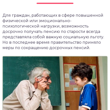
чет крыши и кровли
П
Для граждан, работающих в сфере повышенной
онт и уход
физической или эмоционально-
катурка
психологической нагрузки, возможность
досрочно получать пенсию по старости всегда
представляла собой важную социальную льготу.
Но в последнее время правительство приняло
меры по сокращению досрочных пенсий.