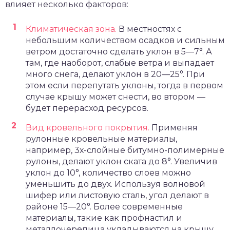
влияет несколько факторов:
Климатическая зона.
В местностях с
небольшим количеством осадков и сильным
ветром достаточно сделать уклон в 5—7°. А
там, где наоборот, слабые ветра и выпадает
много снега, делают уклон в 20—25°. При
этом если перепутать уклоны, тогда в первом
случае крышу может снести, во втором —
будет перерасход ресурсов.
Вид кровельного покрытия.
Применяя
рулонные кровельные материалы,
например, 3х-слойные битумно-полимерные
рулоны, делают уклон ската до 8°. Увеличив
уклон до 10°, количество слоев можно
уменьшить до двух. Используя волновой
шифер или листовую сталь, угол делают в
районе 15—20°. Более современные
материалы, такие как профнастил и
металлочерепица укладываются на крышу,