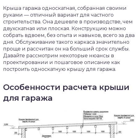
чет крыши и кровли
Крыша гаража односкатная, собранная своими
П
руками — отличный вариант для частного
онт и уход
строительства. Она дешевле в производстве, чем
двухскатная или плоская. Конструкцию можно
катурка
собрать вдвоем, без опыта и навыков, всего за два
дня. Обслуживание такого каркаса значительно
проще и рассчитан он на больший срок службы.
Давайте рассмотрим некоторые нюансы в
проектировании и пошаговое описание как
построить односкатную крышу для гаража.
Особенности расчета крыши
для гаража