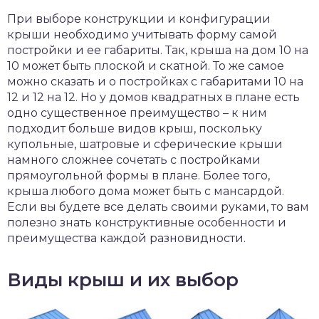
чет крыши и кровли
При выборе конструкции и конфигурации
П
крыши необходимо учитывать форму самой
онт и уход
постройки и ее габариты. Так, крыша на дом 10 на
10 может быть плоской и скатной. То же самое
катурка
можно сказать и о постройках с габаритами 10 на
12 и 12 на 12. Но у домов квадратных в плане есть
одно существенное преимущество – к ним
подходит больше видов крыш, поскольку
купольные, шатровые и сферические крыши
намного сложнее сочетать с постройками
прямоугольной формы в плане. Более того,
крыша любого дома может быть с мансардой.
Если вы будете все делать своими руками, то вам
полезно знать конструктивные особенности и
преимущества каждой разновидности.
Виды крыш и их выбор