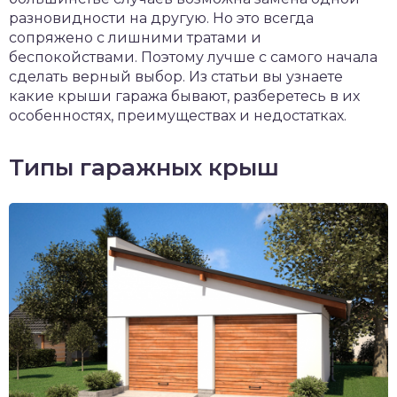
чет крыши и кровли
разновидности на другую. Но это всегда
сопряжено с лишними тратами и
П
онт и уход
беспокойствами. Поэтому лучше с самого начала
сделать верный выбор. Из статьи вы узнаете
катурка
какие крыши гаража бывают, разберетесь в их
особенностях, преимуществах и недостатках.
Типы гаражных крыш