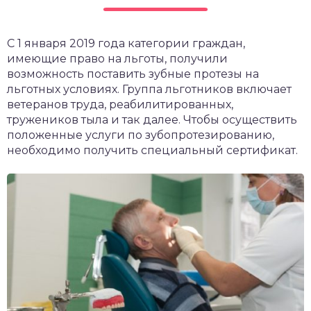
чет крыши и кровли
П
С 1 января 2019 года категории граждан,
онт и уход
имеющие право на льготы, получили
катурка
возможность поставить зубные протезы на
льготных условиях. Группа льготников включает
ветеранов труда, реабилитированных,
тружеников тыла и так далее. Чтобы осуществить
положенные услуги по зубопротезированию,
необходимо получить специальный сертификат.