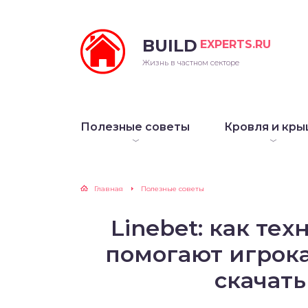
BUILD
EXPERTS.RU
 / Дача
ды крыш
ная и туалет
к-хаус
опление
Жизнь в частном секторе
 / Огород
осточная система
струменты
онка
щество
полнительные и
ня
мень
Полезные советы
Кровля и кры
борные элементы
Х
жия и балкон
амическая плитка
репица
ономика
нные стеклопакеты и
рпич
Главная
Полезные советы
аллическая кровля
екление
Linebet: как те
а
М
кая кровля
лы
помогают игрока
ихология
щие сведения о
щие сведения о
толки
оительных материалах
скачать
вельных материалах
оскопы и
едсказания
ены
йдинг