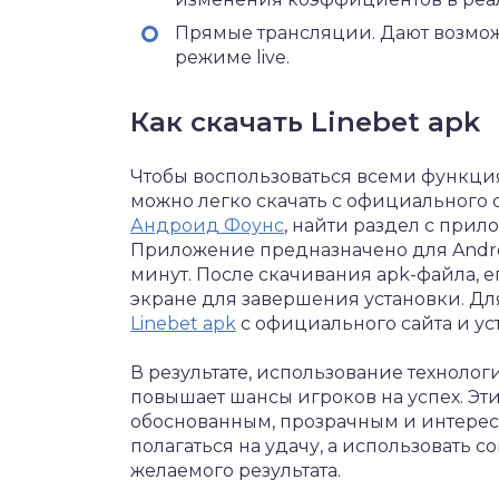
Прямые трансляции. Дают возмож
режиме live.
Как скачать Linebet apk
Чтобы воспользоваться всеми функци
можно легко скачать с официального с
Андроид Фоунс
, найти раздел с прил
Приложение предназначено для Androi
минут. После скачивания apk-файла, е
экране для завершения установки. Дл
Linebet apk
с официального сайта и ус
В результате, использование технолог
повышает шансы игроков на успех. Эт
обоснованным, прозрачным и интересн
полагаться на удачу, а использовать
желаемого результата.