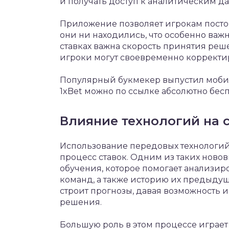
и получать доступ к аналитическим д
Приложение позволяет игрокам постоя
они ни находились, что особенно важно
ставках важна скорость принятия ре
игроки могут своевременно корректир
Популярный букмекер выпустил моб
1xBet
можно по ссылке абсолютно бесп
Влияние технологий на 
Использование передовых технологий 
процесс ставок. Одним из таких нов
обучения, которое помогает анализиро
команд, а также историю их предыдущи
строит прогнозы, давая возможность
решения.
Большую роль в этом процессе играет