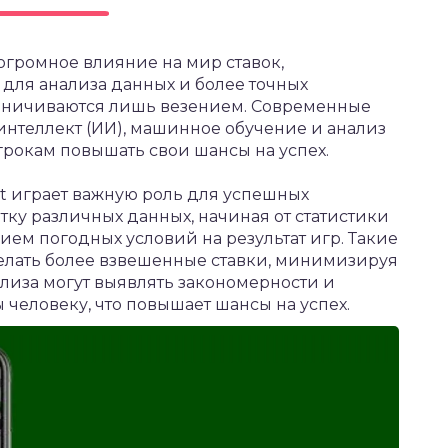
огромное влияние на мир ставок,
для анализа данных и более точных
граничиваются лишь везением. Современные
интеллект (ИИ), машинное обучение и анализ
рокам повышать свои шансы на успех.
et играет важную роль для успешных
отку различных данных, начиная от статистики
ием погодных условий на результат игр. Такие
елать более взвешенные ставки, минимизируя
лиза могут выявлять закономерности и
 человеку, что повышает шансы на успех.