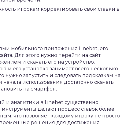
ность игрокам корректировать свои ставки в
ями мобильного приложения Linebet, его
айта. Для этого нужно перейти на сайт
ожением и скачать его на устройство.
d и его установка занимает всего несколько
го нужно запустить и следовать подсказкам на
я начала использования достаточно скачать
тановить на смартфон.
ий и аналитики в Linebet существенно
и инструменты делают процесс ставок более
ым, что позволяет каждому игроку не просто
 современные решения для достижения