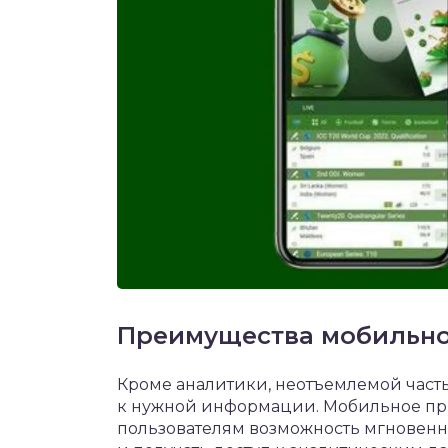
Преимущества мобильно
Кроме аналитики, неотъемлемой часть
к нужной информации. Мобильное при
пользователям возможность мгновенн