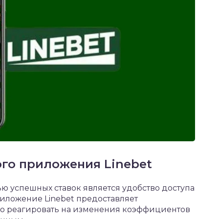
го приложения Linebet
ю успешных ставок является удобство доступа
ложение Linebet предоставляет
о реагировать на изменения коэффициентов