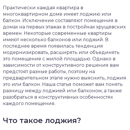
чет крыши и кровли
Практически каждая квартира в
П
многоквартирном доме имеет лоджию или
онт и уход
балкон. Исключение составляют помещения в
домах на первых этажах в постройках хрущевских
катурка
времен. Некоторые современные квартиры
имеют несколько балконов или лоджий. В
последнее время появилась тенденция
модернизировать, расширять или объединять
это помещение с жилой площадью. Однако в
зависимости от конструктивного решения вам
предстоят разные работы, поэтому на
предварительном этапе нужно выяснить, лоджия
это или балкон. Наша статья поможет вам понять
разницу между лоджией или балконом, а также
разобраться в конструктивных особенностях
каждого помещения.
Что такое лоджия?