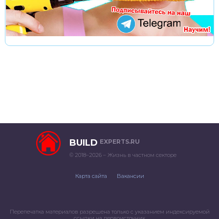
BUILD
EXPERTS.RU
© 2018–2026 – Жизнь в частном секторе
Карта сайта
Вакансии
Перепечатка материалов разрешена только с указанием индексируемой
ссылки на первоисточник