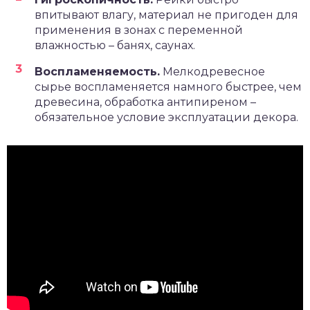
впитывают влагу, материал не пригоден для
применения в зонах с переменной
влажностью – банях, саунах.
Воспламеняемость.
Мелкодревесное
сырье воспламеняется намного быстрее, чем
древесина, обработка антипиреном –
обязательное условие эксплуатации декора.