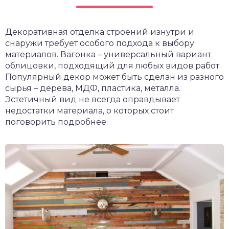
чет крыши и кровли
П
Декоративная отделка строений изнутри и
онт и уход
снаружи требует особого подхода к выбору
катурка
материалов. Вагонка – универсальный вариант
облицовки, подходящий для любых видов работ.
Популярный декор может быть сделан из разного
сырья – дерева, МДФ, пластика, металла.
Эстетичный вид не всегда оправдывает
недостатки материала, о которых стоит
поговорить подробнее.