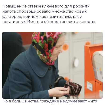
чет крыши и кровли
Повышение ставки ключевого для россиян
П
налога спровоцировало множество новых
онт и уход
факторов, причем как позитивных, так и
негативных. Именно об этом говорят эксперты.
катурка
Но в большинстве граждане недоумевают – что