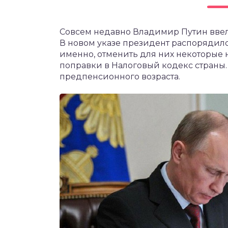
чет крыши и кровли
П
Совсем недавно Владимир Путин ввел 
онт и уход
В новом указе президент распорядилс
катурка
именно, отменить для них некоторые
поправки в Налоговый кодекс страны.
предпенсионного возраста.