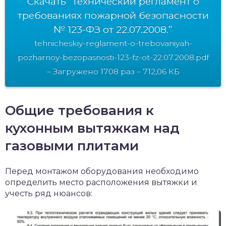
Скачать “Технический регламент о
требованиях пожарной безопасности
№ 123-ФЗ от 22.07.2008.”
tehnicheskiy-reglament-o-trebovaniyah-
pozharnoy-bezopasnosti-123-fz-ot-22.07.2008.pdf
– Загружено 1708 раз – 712,06 КБ
Общие требования к
кухонным вытяжкам над
газовыми плитами
Перед монтажом оборудования необходимо
определить место расположения вытяжки и
учесть ряд нюансов: