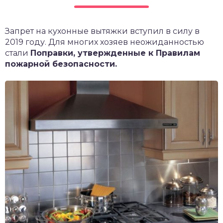
чет крыши и кровли
П
Запрет на кухонные вытяжки вступил в силу в
онт и уход
2019 году. Для многих хозяев неожиданностью
катурка
стали
Поправки, утвержденные к Правилам
пожарной безопасности.