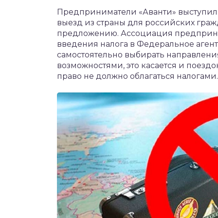
чет крыши и кровли
Предприниматели «Аванти» выступили
П
выезд из страны для российских граж
онт и уход
предложению. Ассоциация предприни
введения налога в Федеральное агент
катурка
самостоятельно выбирать направления
возможностями, это касается и поездо
право не должно облагаться налогами.