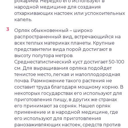
рокариев. Нередко его используют в
народной медицине для создания
отхаркивающих настоек или успокоительных
капель.
Орляк обыкновенный – широко
распространенный вид, встречающийся на
всех теплых материках планеты. Крупные
представители вида порой достигают в
высоту полутора метров.
Среднестатистический куст достигает 50-100
см. Для выращивания орляка подойдет
тенистое место, легкая и малоплодородная
почва. Размножение такого растения не
составит труда благодаря мощному корню. В
некоторых государствах его используют для
приготовления пищу, в других же странах
его принимают за сорняк. Нашел орляк
применение и в народной медицине, где
его используют для приготовления
ранозаживляющих настоек, средств против