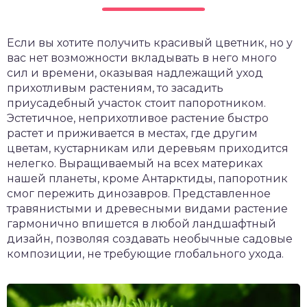
чет крыши и кровли
П
Если вы хотите получить красивый цветник, но у
онт и уход
вас нет возможности вкладывать в него много
катурка
сил и времени, оказывая надлежащий уход
прихотливым растениям, то засадить
приусадебный участок стоит папоротником.
Эстетичное, неприхотливое растение быстро
растет и приживается в местах, где другим
цветам, кустарникам или деревьям приходится
нелегко. Выращиваемый на всех материках
нашей планеты, кроме Антарктиды, папоротник
смог пережить динозавров. Представленное
травянистыми и древесными видами растение
гармонично впишется в любой ландшафтный
дизайн, позволяя создавать необычные садовые
композиции, не требующие глобального ухода.