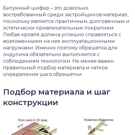
чет крыши и кровли
Битумный шифер – это довольно
П
востребованный среди застройщиков материал,
онт и уход
поскольку является практичным, долговечным и
эстетически привлекательным покрытием.
катурка
Любая кровля должна успешно справляться с
возложенными на нее эксплуатационными
нагрузками. Именно поэтому обрешетка для
ондулина обязательно выполняется с
соблюдением технологии. Не менее важен
правильный подбор материала и четкое
определение шага обрешетки.
Подбор материала и шаг
конструкции