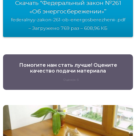
Скачать “Федеральный закон №261
«Об энергосбережении»”
federalnyy-zakon-261-ob-energosberezhenii-.pdf
– Загружено 769 раз – 608,96 КБ
Помогите нам стать лучше! Оцените
качество подачи материала
Оценок: 6