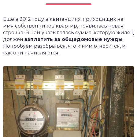
чет крыши и кровли
П
Еще в 2012 году в квитанциях, приходящих на
онт и уход
имя собственников квартир, появилась новая
катурка
строчка. В ней указывалась сумма, которую жилец
должен
заплатить за общедомовые нужды
.
Попробуем разобраться, что к ним относится, и
как они начисляются.