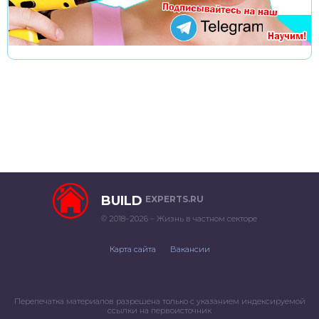
BUILD
EXPERTS.RU
© 2018–2026 – Жизнь в частном секторе
Карта сайта
Вакансии
Перепечатка материалов разрешена только с указанием индексируемой
ссылки на первоисточник