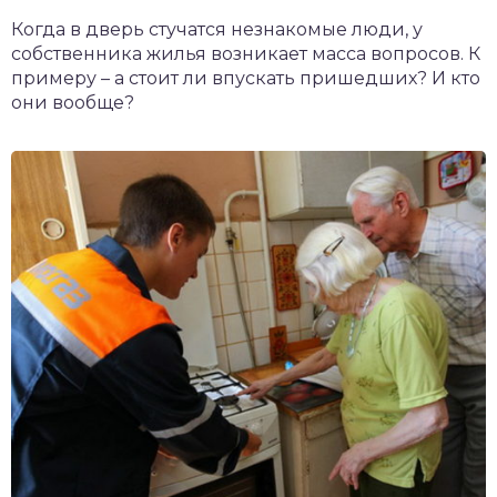
чет крыши и кровли
Когда в дверь стучатся незнакомые люди, у
П
собственника жилья возникает масса вопросов. К
онт и уход
примеру – а стоит ли впускать пришедших? И кто
они вообще?
катурка