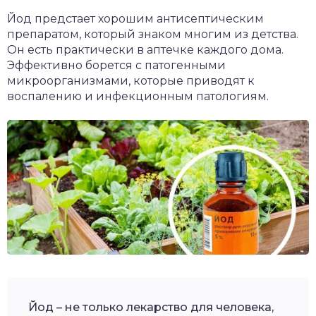
чет крыши и кровли
Йод предстает хорошим антисептическим
П
препаратом, который знаком многим из детства.
онт и уход
Он есть практически в аптечке каждого дома.
Эффективно борется с патогенными
катурка
микроорганизмами, которые приводят к
воспалению и инфекционным патологиям.
Йод – не только лекарство для человека,