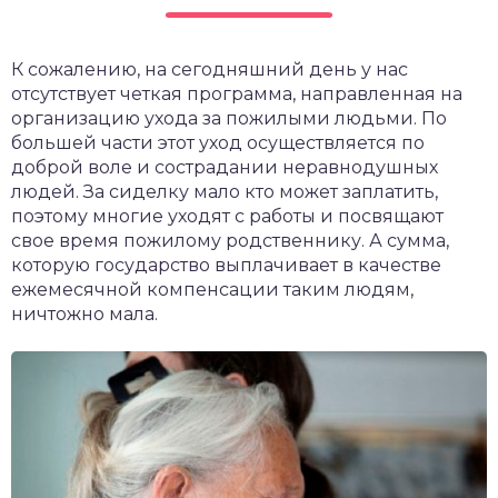
чет крыши и кровли
П
К сожалению, на сегодняшний день у нас
онт и уход
отсутствует четкая программа, направленная на
катурка
организацию ухода за пожилыми людьми. По
большей части этот уход осуществляется по
доброй воле и сострадании неравнодушных
людей. За сиделку мало кто может заплатить,
поэтому многие уходят с работы и посвящают
свое время пожилому родственнику. А сумма,
которую государство выплачивает в качестве
ежемесячной компенсации таким людям,
ничтожно мала.