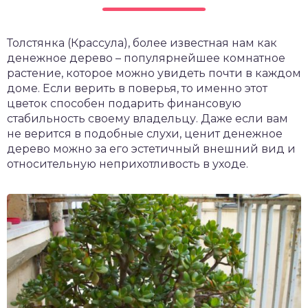
чет крыши и кровли
П
Толстянка (Крассула), более известная нам как
онт и уход
денежное дерево – популярнейшее комнатное
катурка
растение, которое можно увидеть почти в каждом
доме. Если верить в поверья, то именно этот
цветок способен подарить финансовую
стабильность своему владельцу. Даже если вам
не верится в подобные слухи, ценит денежное
дерево можно за его эстетичный внешний вид и
относительную неприхотливость в уходе.