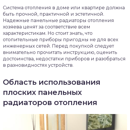
чет крыши и кровли
Система отопления в доме или квартире должна
П
быть прочной, практичной и эстетичной.
онт и уход
Надежные панельные радиаторы отопления
хозяева ценят за соответствие всем
катурка
характеристикам. Но стоит знать, что
отопительные приборы пригодны не для всех
инженерных сетей. Перед покупкой следует
внимательно прочитать инструкцию, оценить
достоинства, недостатки приборов и разобраться
в разновидностях устройств.
Область использования
плоских панельных
радиаторов отопления