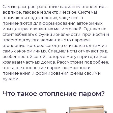
чет крыши и кровли
Самые распространенные варианты отопления –
П
водяное, газовое и электрическое. Системы
онт и уход
отличаются надежностью, чаще всего
применяются для формирования автономных
катурка
или централизованных магистралей. Однако не
стоит забывать о функциональности, прочности и
простоте другого варианта – это паровое
отопление, которое сегодня считается одним из
самых экономичных. Специалисты отмечают ряд
особенностей сетей, которые могут пригодиться
хозяевам частных домов. Рассмотрим подробнее,
что такое отопление паром, возможности
применения и формирования схемы своими
руками.
Что такое отопление паром?