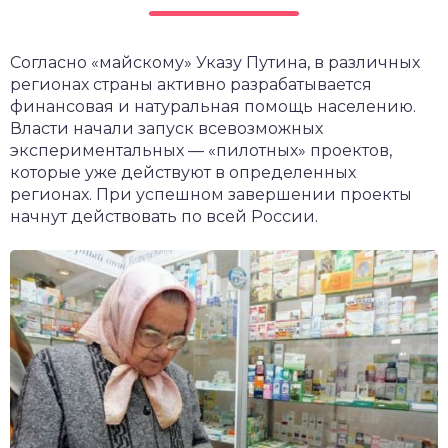
чет крыши и кровли
П
Согласно «майскому» Указу Путина, в различных
онт и уход
регионах страны активно разрабатывается
катурка
финансовая и натуральная помощь населению.
Власти начали запуск всевозможных
экспериментальных — «пилотных» проектов,
которые уже действуют в определенных
регионах. При успешном завершении проекты
начнут действовать по всей России.