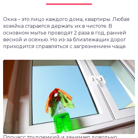
чет крыши и кровли
П
Окна – это лицо каждого дома, квартиры. Любая
онт и уход
хозяйка старается держать их в чистоте. В
катурка
основном мытье проводят 2 раза в год, ранней
весной и осенью. Но из-за близлежащих дорог
приходится справляться с загрязнением чаще.
Процесс трудоемкий и занимает довольно