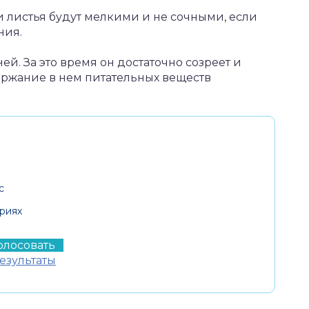
и листья будут мелкими и не сочными, если
ния.
ей. За это время он достаточно созреет и
держание в нем питательных веществ
с
риях
езультаты