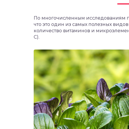
чет крыши и кровли
П
По многочисленным исследованиям пи
онт и уход
что это один из самых полезных видо
катурка
количество витаминов и микроэлементо
С).