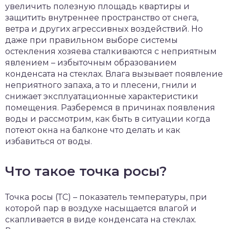
увеличить полезную площадь квартиры и
чет крыши и кровли
защитить внутреннее пространство от снега,
П
ветра и других агрессивных воздействий. Но
онт и уход
даже при правильном выборе системы
катурка
остекления хозяева сталкиваются с неприятным
явлением – избыточным образованием
конденсата на стеклах. Влага вызывает появление
неприятного запаха, а то и плесени, гнили и
снижает эксплуатационные характеристики
помещения. Разберемся в причинах появления
воды и рассмотрим, как быть в ситуации когда
потеют окна на балконе что делать и как
избавиться от воды.
Что такое точка росы?
Точка росы (ТС) – показатель температуры, при
которой пар в воздухе насыщается влагой и
скапливается в виде конденсата на стеклах.