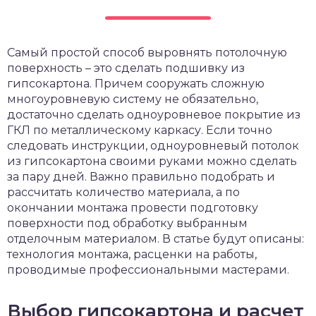
чет крыши и кровли
П
онт и уход
Самый простой способ выровнять потолочную
катурка
поверхность – это сделать подшивку из
гипсокартона. Причем сооружать сложную
многоуровневую систему не обязательно,
достаточно сделать одноуровневое покрытие из
ГКЛ по металлическому каркасу. Если точно
следовать инструкции, одноуровневый потолок
из гипсокартона своими руками можно сделать
за пару дней. Важно правильно подобрать и
рассчитать количество материала, а по
окончании монтажа провести подготовку
поверхности под обработку выбранным
отделочным материалом. В статье будут описаны:
технология монтажа, расценки на работы,
проводимые профессиональными мастерами.
Выбор гипсокартона и расчет