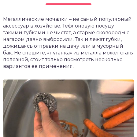
чет крыши и кровли
П
Металлические мочалки – не самый популярный
онт и уход
аксессуар в хозяйстве. Тефлоновую посуду
катурка
такими губками не чистят, а старые сковороды с
нагаром давно выбросили. Так и лежат губки,
дожидаясь отправки на дачу или в мусорный
бак. Не спешите, «путанка» из металла может стать
полезной, стоит только посмотреть несколько
вариантов ее применения.