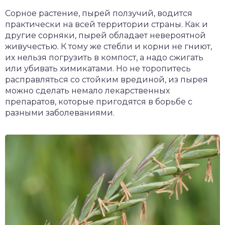
чет крыши и кровли
Сорное растение, пырей ползучий, водится
П
практически на всей территории страны. Как и
онт и уход
другие сорняки, пырей обладает невероятной
живучестью. К тому же стебли и корни не гниют,
катурка
их нельзя погрузить в компост, а надо сжигать
или убивать химикатами. Но не торопитесь
расправляться со стойким врединой, из пырея
можно сделать немало лекарственных
препаратов, которые пригодятся в борьбе с
разными заболеваниями.