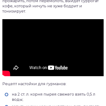
прожарить, потом перемолоть, выйдет суррогат
кофе, который ничуть не хуже бодрит и
тонизирует.
Рецепт настойки для гурманов:
на 2 ст. л. корня пырея свежего взять 0,5 л
воды;