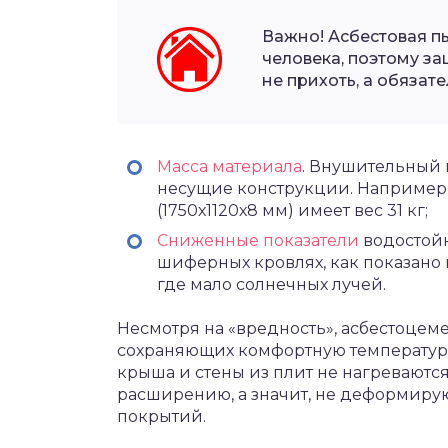
Важно! Асбестовая п
человека, поэтому з
не прихоть, а обяза
Масса материала
. Внушительный 
несущие конструкции. Например,
(1750х1120х8 мм) имеет вес 31 кг;
Сниженные показатели
водостойк
шиферных кровлях, как показано н
где мало солнечных лучей.
Несмотря на «вредность», асбестоцем
сохраняющих комфортную температуру
крыша и стены из плит не нагреваютс
расширению, а значит, не деформирую
покрытий.