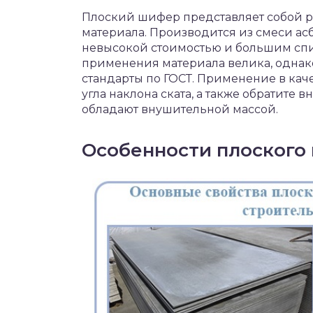
чет крыши и кровли
Плоский шифер представляет собой р
П
материала. Производится из смеси ас
онт и уход
невысокой стоимостью и большим спи
применения материала велика, однако
катурка
стандарты по ГОСТ. Применение в каче
угла наклона ската, а также обратите 
обладают внушительной массой.
Особенности плоского