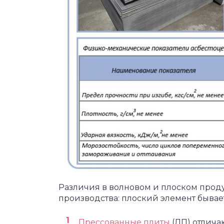
Различия в волновом и плоском проду
производства: плоский элемент быва
Прессованные плиты
(ЛП) отлича