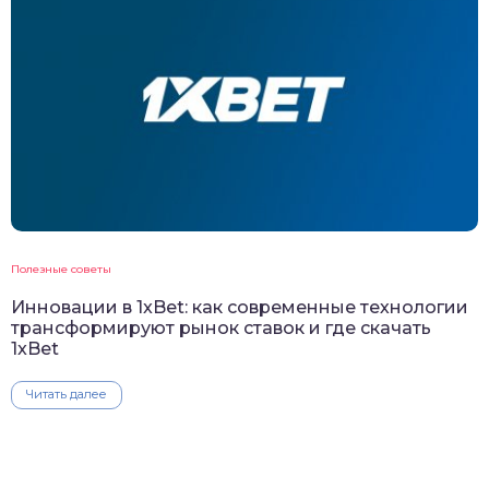
Полезные советы
Инновации в 1xBet: как современные технологии
трансформируют рынок ставок и где скачать
1xBet
Читать далее