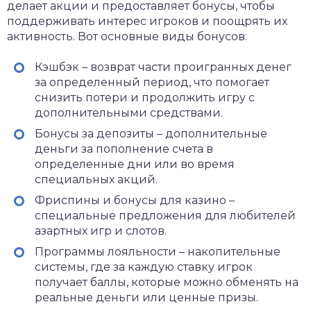
делает акции и предоставляет бонусы, чтобы
поддерживать интерес игроков и поощрять их
активность. Вот основные виды бонусов:
Кэшбэк – возврат части проигранных денег
за определенный период, что помогает
снизить потери и продолжить игру с
дополнительными средствами.
Бонусы за депозиты – дополнительные
деньги за пополнение счета в
определенные дни или во время
специальных акций.
Фриспины и бонусы для казино –
специальные предложения для любителей
азартных игр и слотов.
Программы лояльности – накопительные
системы, где за каждую ставку игрок
получает баллы, которые можно обменять на
реальные деньги или ценные призы.