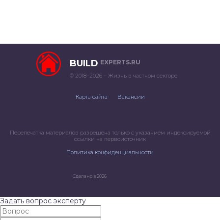
BUILD
EXPERTS.RU
© 2018–2026 – Жизнь в частном секторе
Карта сайта
Вакансии
Перепечатка материалов разрешена только с указанием индексируемой
ссылки на первоисточник
Политика конфиденциальности
Сделано в 2026
Задать вопрос эксперту