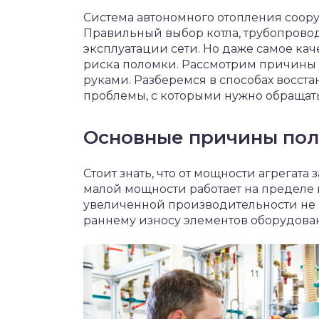
чет крыши и кровли
Система автономного отопления соор
П
Правильный выбор котла, трубопрово
онт и уход
эксплуатации сети. Но даже самое ка
риска поломки. Рассмотрим причины 
катурка
руками. Разберемся в способах восст
проблемы, с которыми нужно обращат
Основные причины пол
Стоит знать, что от мощности агрегата
малой мощности работает на пределе и
увеличенной производительности не н
раннему износу элементов оборудова